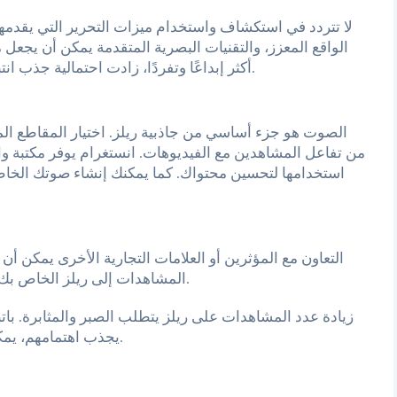
لا تتردد في استكشاف واستخدام ميزات التحرير التي يقدمها ا
الواقع المعزز، والتقنيات البصرية المتقدمة يمكن أن يجعل 
أكثر إبداعًا وتفردًا، زادت احتمالية جذب انتباه المشاهدين وتشجيعهم على التفاعل مع محتواك.
ا
الصوت هو جزء أساسي من جاذبية ريلز. اختيار المقاطع الم
من تفاعل المشاهدين مع الفيديوهات. انستغرام يوفر مكتبة و
استخدامها لتحسين محتواك. كما يمكنك إنشاء صوتك الخاص
التعاون مع المؤثرين أو العلامات التجارية الأخرى يمكن
المشاهدات إلى ريلز الخاص بك. اختر شركاء يشاركونك نفس الجمهور المستهدف.
زيادة عدد المشاهدات على ريلز يتطلب الصبر والمثابرة. با
يجذب اهتمامهم، يمكنك تحسين فرصك في النجاح على منصة انستغرام.