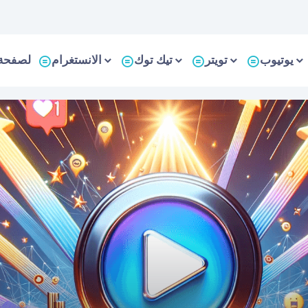
يوتيوب
تويتر
تيك توك
الانستغرام
لصفحة 