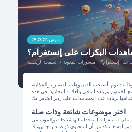
29 مارس 2024
شاهدات البكرات على إنستغرام؟
ت على إنستغرام؟
منشورات المدونة
الصفحة الرئيسية
مًا بعد يوم، أصبحت الفيديوهات القصيرة والجذابة،
ع الجمهور وزيادة الوعي بالعلامة التجارية. في هذه
اختر موضوعات شائعة وذات صلة
عة على انستغرام. استخدام الهاشتاجات والموسيقى
ور أوسع. تأكد من أن المحتوى ذو صلة بـ جمهورك