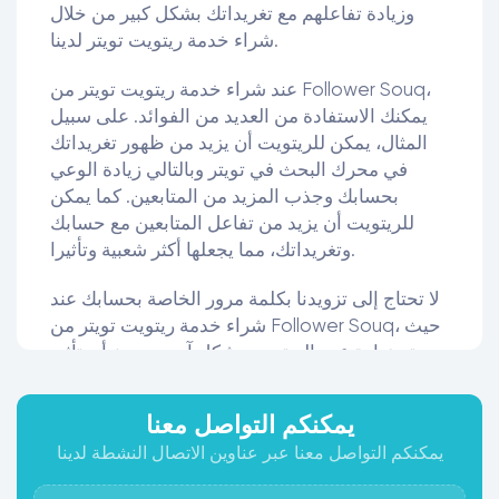
وزيادة تفاعلهم مع تغريداتك بشكل كبير من خلال
شراء خدمة ريتويت تويتر لدينا.
عند شراء خدمة ريتويت تويتر من Follower Souq،
يمكنك الاستفادة من العديد من الفوائد. على سبيل
المثال، يمكن للريتويت أن يزيد من ظهور تغريداتك
في محرك البحث في تويتر وبالتالي زيادة الوعي
بحسابك وجذب المزيد من المتابعين. كما يمكن
للريتويت أن يزيد من تفاعل المتابعين مع حسابك
وتغريداتك، مما يجعلها أكثر شعبية وتأثيرا.
لا تحتاج إلى تزويدنا بكلمة مرور الخاصة بحسابك عند
شراء خدمة ريتويت تويتر من Follower Souq، حيث
يتم زيادة عدد الريتويت بشكل آمن وبدون أي تأثير
على حسابك.
يمكنكم التواصل معنا
بالإضافة إلى ذلك، يمكنك زيادة فرص التفاعل عندما
يمكنكم التواصل معنا عبر عناوين الاتصال النشطة لدينا
تقوم بنشر محتوى جيد ومثير للاهتمام ومناسب
لجمهورك المستهدف. كما يمكنك التفاعل مع متابعيك