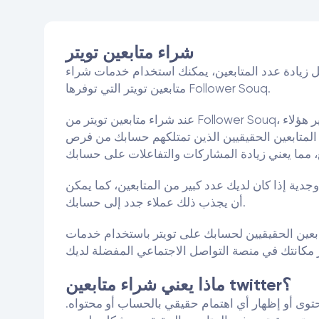
شراء متابعين تويتر
جل زيادة عدد المتابعين، يمكنك استخدام خدمات شراء
متابعين تويتر التي توفرها Follower Souq.
عند شراء متابعين تويتر من Follower Souq، يمكنك الاستفادة من العديد من المزايا. فعلى سبيل المثال، يمكنك شراء عدد كبير من المتابعين بسعر معقول، ويتم توفير هؤلاء
د المتابعين الحقيقيين الذين تمتلكهم حسابك من فرص
جدية إذا كان لديك عدد كبير من المتابعين، كما يمكن
أن يجذب ذلك عملاء جدد إلى حسابك.
يتر باستخدام خدمات Follower Souq لشراء متابعين تويتر. فهذه الخدمة ستساعدك على
ماذا يعني شراء متابعين twitter؟
توى أو إظهار أي اهتمام حقيقي بالحساب أو محتواه.