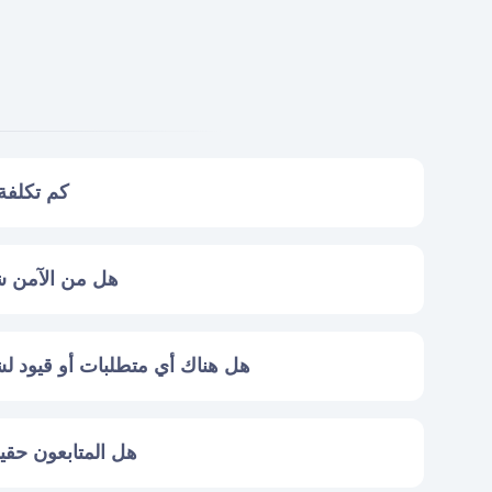
كم تكلفة 1000 متابع على توي
هل من الآمن شر
هل هناك أي متطلبات أو قيود لش
هل المتابعون حقي