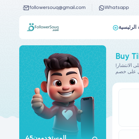
followersouq@gmail.com
Whatsapp
الرئيسية
!تساعدك خدمة شراء تيك توك يحفظ على زيادة تفاعل المستخدمين مع حساباتهم من خلال خدمات متميزة تساعدك على الانتشار
ل على خصم
المستخدمون
45